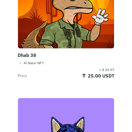
Dhab 38
Al Nassr NFT
≈ $ 24.97
25.00 USDT
Preis
Jetzt kaufen