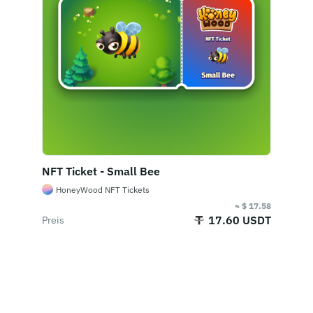
2. Lizenzgebühren
NFT-Tantiemen sind Zahlungen, um die
ursprünglichen NFT-Ersteller jedes Mal nach dem
Verkauf des NFT mit einem Prozentsatz des
Verkaufspreises zu entschädigen. Verkäufer
müssen eine bestimmte Lizenzgebühr an den
Ersteller zahlen. Verkäufer müssen eine
bestimmte Lizenzgebühr an den Ersteller zahlen.
Wie hoch ist der Mindestpreis?
NFT Ticket - Small Bee
Der Mindestpreis stellt den niedrigsten Preis des
HoneyWood NFT Tickets
Artikels zum angegebenen Preis dar, nicht den
≈ $ 17.58
Durchschnittspreis. Der Preis wird in Echtzeit
17.60 USDT
Preis
aktualisiert, so dass beim Bieten das Urteil von
beiden Parteien berücksichtigt wird.
Wo kann ich den
Jetzt kaufen
Transaktionsverlauf eines NFT
überprüfen?
Jede NFT erstellt einen Datensatz bei Erstellung