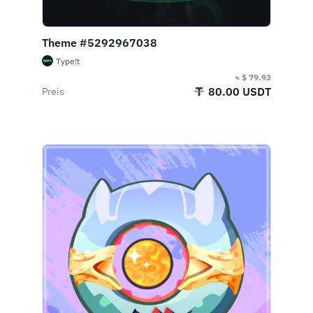
Theme #5292967038
Type!t
≈ $ 79.93
80.00 USDT
Preis
Jetzt kaufen