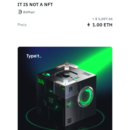
IT IS NOT A NFT
BitMart
≈ $ 1,857.66
1.00 ETH
Preis
Verkaufsende