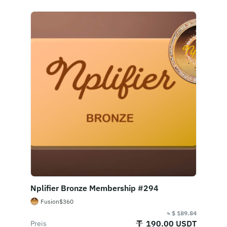
Nplifier Bronze Membership #294
Fusion$360
≈ $ 189.84
190.00 USDT
Preis