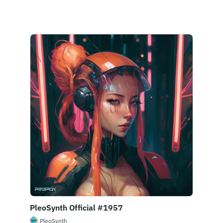
Jetzt kaufen
PleoSynth Official #1957
PleoSynth