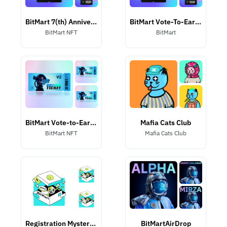
BitMart 7(th) Anniversary Listing NFT
BitMart Vote-To-Earn NFT
BitMart NFT
BitMart
BitMart Vote-to-Earn II NFT
Mafia Cats Club
BitMart NFT
Mafia Cats Club
Registration Mystery Box
BitMartAirDrop