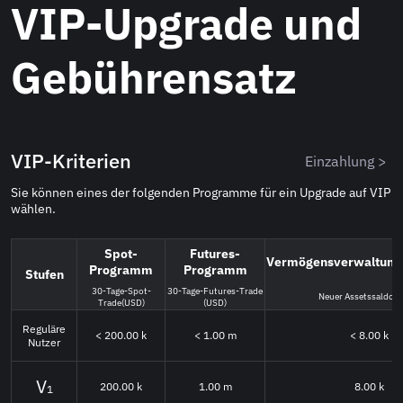
VIP-Upgrade und
Gebührensatz
VIP-Kriterien
Einzahlung >
Sie können eines der folgenden Programme für ein Upgrade auf VIP
wählen.
Spot-
Futures-
Vermögensverwaltun
Programm
Programm
Stufen
30-Tage-Spot-
30-Tage-Futures-Trade
Neuer Assetssaldo (
Trade(USD)
(USD)
Reguläre
< 200.00 k
< 1.00 m
< 8.00 k
Nutzer
200.00 k
1.00 m
8.00 k
1