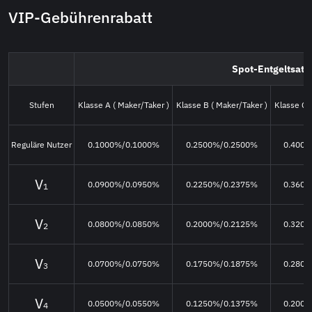
VIP-Gebührenrabatt
Spot-Entgeltsatz
Stufen
Klasse A ( Maker/Taker )
Klasse B ( Maker/Taker )
Klasse C (
Reguläre Nutzer
0.1000%/0.1000%
0.2500%/0.2500%
0.400
0.0900%/0.0950%
0.2250%/0.2375%
0.360
1
0.0800%/0.0850%
0.2000%/0.2125%
0.320
2
0.0700%/0.0750%
0.1750%/0.1875%
0.280
3
0.0500%/0.0550%
0.1250%/0.1375%
0.200
4