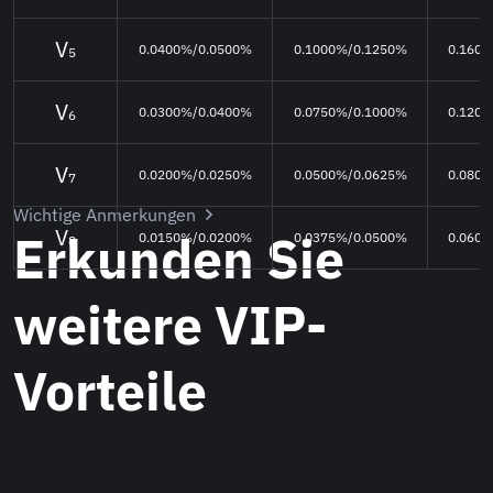
0.0400%/0.0500%
0.1000%/0.1250%
0.160
5
0.0300%/0.0400%
0.0750%/0.1000%
0.120
6
0.0200%/0.0250%
0.0500%/0.0625%
0.080
7
Wichtige Anmerkungen
Erkunden Sie
0.0150%/0.0200%
0.0375%/0.0500%
0.060
8
weitere VIP-
Vorteile