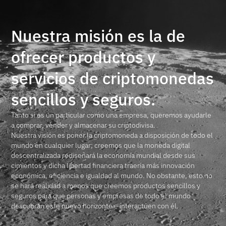
Nuestra misión es la de
ofrecer productos y
servicios de criptomonedas
sencillos y seguros.
Tanto si es un particular como una empresa, queremos ayudarle
a comprar, vender y almacenar su criptodivisa.
Nuestra visión es poner la criptomoneda a disposición de todo el
mundo en cualquier lugar; creemos que la moneda digital
descentralizada rediseñará la economía mundial desde sus
cimientos y dicha libertad financiera traería más innovación
económica, eficiencia e igualdad al mundo. No obstante, esto no
se hará realidad a menos que creemos productos sencillos y
seguros para que personas y empresas de todo el mundo
descubran este nuevo horizonte e interactúen con él.