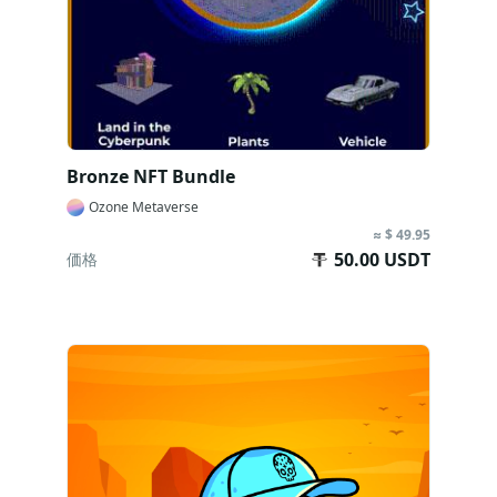
Bronze NFT Bundle
Ozone Metaverse
≈ $ 49.95
50.00 USDT
価格
今すぐ購入