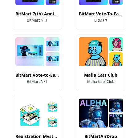
BitMart 7(th) Anniversary Listing NFT
BitMart Vote-To-Earn NFT
BitMart NFT
BitMart
BitMart Vote-to-Earn II NFT
Mafia Cats Club
BitMart NFT
Mafia Cats Club
Registration Mystery Box
BitMartAirDrop