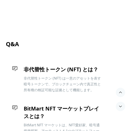
NFTの売買履歴はどこで確認で
今すぐ購入
きますか？
各 NFT はトランザクションが生成される際に記
録が作成され、その記録は詳細ページの [来歴] に
表示されます。
Q&A
非代替性トークン (NFT) とは？
非代替性トークン (NFT) は一意のアセットを表す
暗号トークンで、ブロックチェーン内で真正性と
所有権の検証可能な証拠として機能します。
BitMart NFT マーケットプレイ
スとは？
BitMart NFT マーケットは、NFT愛好家、暗号通
貨発明家、アーティストを1つのプラットフォー