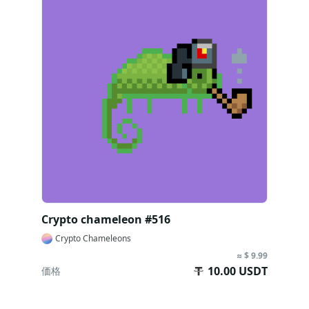
Crypto chameleon #516
Crypto Chameleons
≈ $ 9.99
10.00 USDT
価格
販売終了