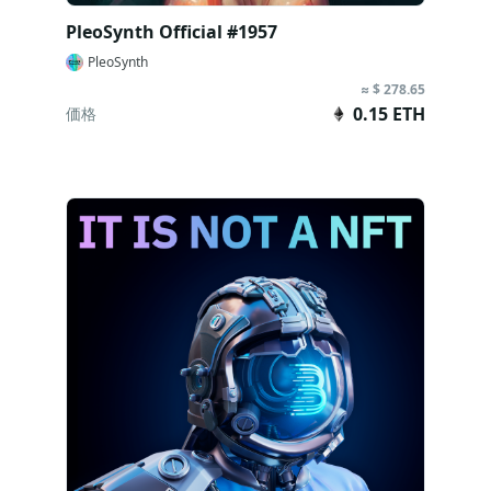
PleoSynth Official #1957
PleoSynth
≈ $ 278.65
0.15 ETH
価格
今すぐ購入