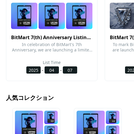
BitMart 7(th) Anniversary Listing NFT
In celebration of BitMart's 7th
To mark Bi
Anniversary, we are launching a limited
are launch
"NFT Listing Ticket" program. Listing
featuring a
teams can not only secure a listing on
symboliz
List Time
BitMart at a discounted price (with
journey t
-
-
2025
04
07
20
listings required before June 30, 2025),
release, e
but also enjoy the same market
as lucky
promotion services as the full-price
registratio
listing package. Additionally, each NFT
cam
comes with a 1V1 exclusive service,
https:
人気コレクション
providing a dedicated manager to offer
personalized support throughout the
listing process. For more details, please
refer to our official announcement:
https://bitmart.zendesk.com/hc/en-
us/articles/35268290082843.