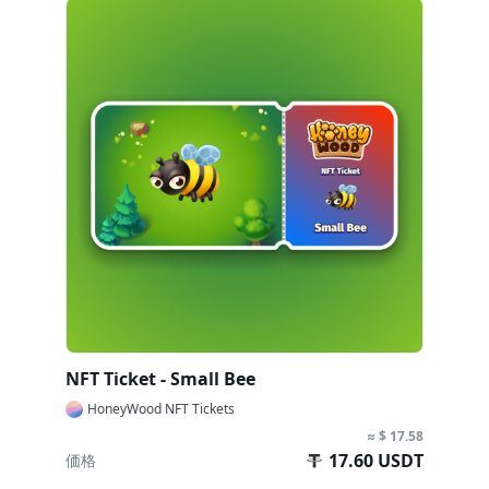
料について教えてください。
1. 取引手数料
NFT を売却または購入すると、プラットフォーム
利用料が発生します。BitMart NFT は1％の定額
手数料を請求します。
2. 著作権手数料
NFT 著作権手数料は、NFT が売却された後に、販
売価格の歩合を NFT 作成者に補償するための手
数料です。販売者は作成者に一定の著作権手数料
を払う必要があります。
最低価格とは？
NFT Ticket - Small Bee
最低価格は平均価格ではなく、表示価格でのアイ
HoneyWood NFT Tickets
テムの最安値を表し、価格はリアルタイムで更新
≈ $ 17.58
されるため、両者が入札時に決断を下すのに役立
17.60 USDT
価格
てることができます。