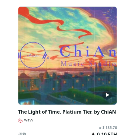
The Light of Time, Platium Tier, by ChiAN
Wavv
≈ $ 185.76
0.10 ETH
価格