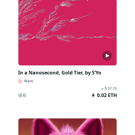
In a Nanosecond, Gold Tier, by S’Yo
Wavv
≈ $ 37.15
0.02 ETH
価格
今すぐ購入