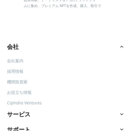
ムに集め、プレミアム NFTを作成、購入、取引で
きるプラットフォームです。
BitMart NFT マーケットプレイ
会社

スで NFT を購入する方法は？
BitMart NFT マーケットは固定価格のNFTをサポ
会社案内
ートします。NFT を購入する前に、BitMart口座
を開設する必要があります。BitMart を始めてご
採用情報
利用になる場合は、こちらから無料でBitMart口
座開設を行なってください。登録は数分で完了し
機関投資家
ます。NFT を購入する場合、口座残高を確認する
NFT コントラクトアドレスを見
お役立ち情報
必要があります。ごアカウントにログインした
つける方法は？
後、NFTマーケットを閲覧して購入したい NFT を
Cipholio Ventures
探してください。
BitMart NFT マーケットは、現在、ERC-721 トー
クンをサポートしています。
Etherscan
ページで
サービス

「ERC-721」のコントラクトアドレスを確認する
ことができます。
サポート
