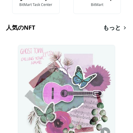
BitMart Task Center
BitMart
人気のNFT
もっと
