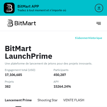
BitMart APP
Tradez à tout moment et n'importe où
S’abonner
Historique
BitMart
LaunchPrime
Une plateforme de lancement de jetons pour des projets innovants.
Engagement total (USD)
Participants
17,106,685
450,287
Projets
APY
382
15264.24%
Lancement Prime
Shooting Star
VENTE FLASH