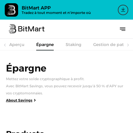
BitMart APP
Tradez à tout moment et n'importe où
Aperçu
Épargne
Staking
Gestion de patrim
Épargne
Mettez votre solde cryptographique à profit.
Avec BitMart Savings, vous pouvez recevoir jusqu'à 50 % d'APY sur
vos cryptomonnaies.
About Savings